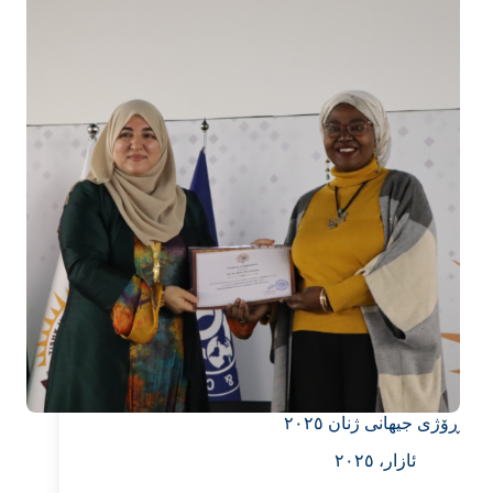
ڕۆژی جیهانی ژنان ٢٠٢٥
ئازار، ٢٠٢٥