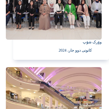
وۆرک شۆپ
کانونی دوو جار، 2024