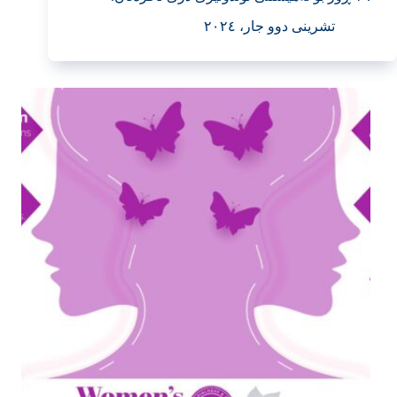
تشرینی دوو جار، ٢٠٢٤