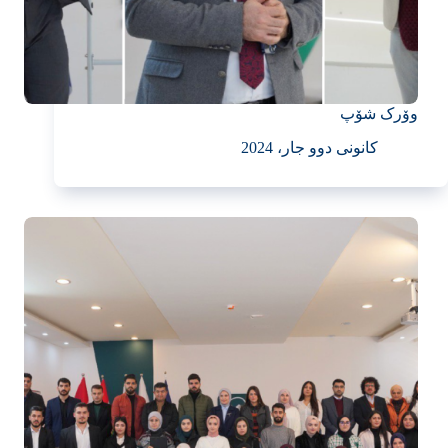
وۆرک شۆپ
کانونی دوو جار، 2024