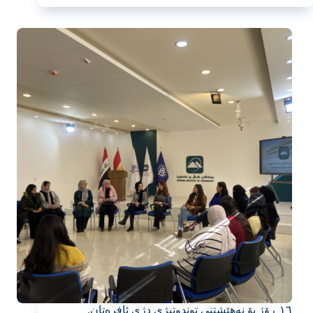
١٦ ڕۆژ بۆ نەهێشتنی توندوتیژی دژی ئافرەتان.