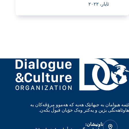
ئایار، ٢٠٢٢
ئێمە هیوامان بە جیهانێک هەیە کە هەموو مرۆڤەکان بە
هاوئاهەنگی بژین و یەکتر وەک خۆیان قبوڵ بکەن.
ناونیشان: