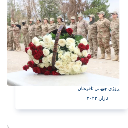
ڕۆژی جیهانی ئافرەتان
ئازار، ٢٠٢٣