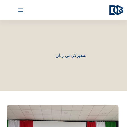
بەهێزکردنی ژنان