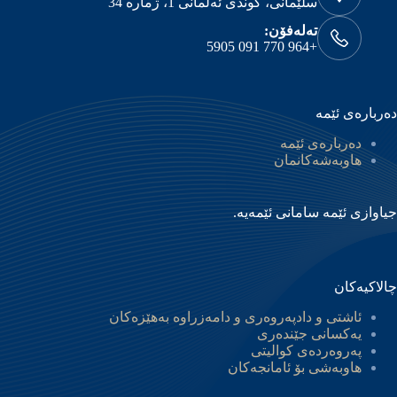
سلێمانی، گوندی ئەڵمانی 1، ژمارە 34
تەلەفۆن:
+964 770 091 5905
دەربارەی ئێمە
دەربارەی ئێمە
هاوبەشەکانمان
جیاوازی ئێمە سامانی ئێمەیە.
چالاکیەکان
ئاشتی و دادپەروەری و دامەزراوە بەهێزەکان
یەکسانی جێندەری
پەروەردەی کوالیتی
هاوبەشی بۆ ئامانجەکان