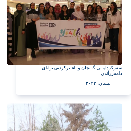
سەرکردایەتی گەنجان و باشترکردنی توانای
دامەزراندن
نیسان، ٢٠٢٣