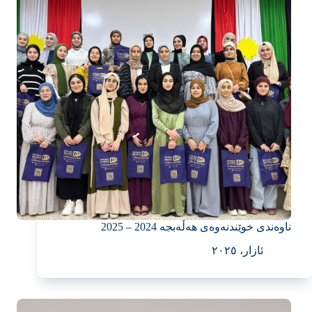
ناوەندی خوێندنەوەی هەڵەبجە 2024 – 2025
ئازار، ٢٠٢٥