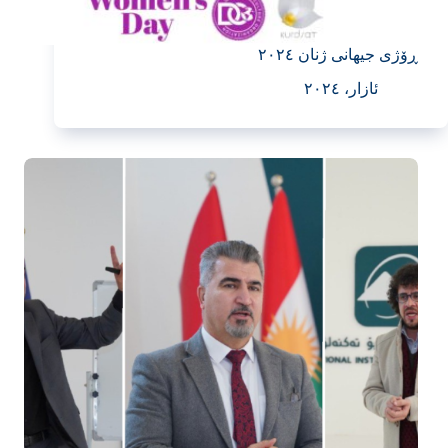
ڕۆژی جیهانی ژنان ٢٠٢٤
ئازار، ٢٠٢٤