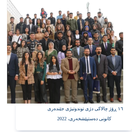
١٦ ڕۆژ چالاکی دژی توندوتیژی جێندەری
کانونی دەستپێشخەری، 2022