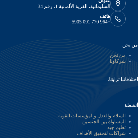
عنوان
السليمانية، القرية الألمانية 1، رقم 34
هاتف
+964 770 091 5905
من نحن
من نحن
شركاؤنا
اختلافاتنا ثراؤنا.
أنشطة
السلام والعدل والمؤسسات القوية
المساواة بين الجنسين
تعليم جيد
شراكات لتحقيق الأهداف